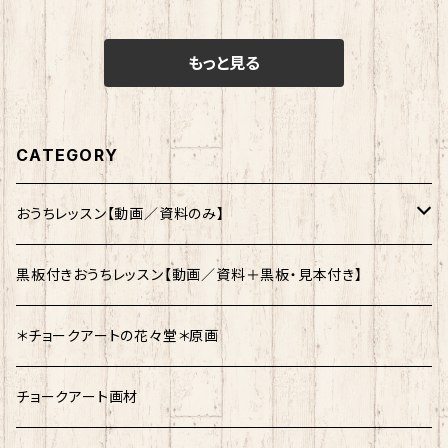
もっと見る
CATEGORY
おうちレッスン【動画／資料のみ】
はじめてさん＆初級者さん向け（制作目安2時間）難易度★☆☆
黒板付きおうちレッスン【動画／資料＋黒板・見本付き】
経験者さん向け（制作目安 3〜6時間）難易度★★☆
＊チョークアートの花々堂＊原画
経験者さん向け（制作目安3〜6時間）難易度★★★
チョークアート画材